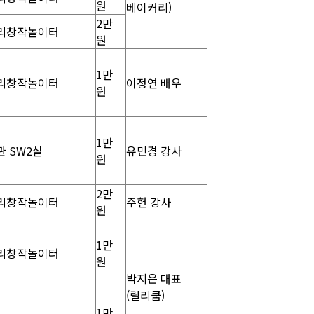
원
베이커리)
2만
리창작놀이터
원
1만
리창작놀이터
이정연 배우
원
1만
관 SW2실
유민경 강사
원
2만
리창작놀이터
주헌 강사
원
1만
리창작놀이터
원
박지은 대표
(릴리쿰)
1만