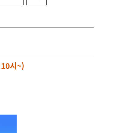
나눔과정
연계과정
10시~)