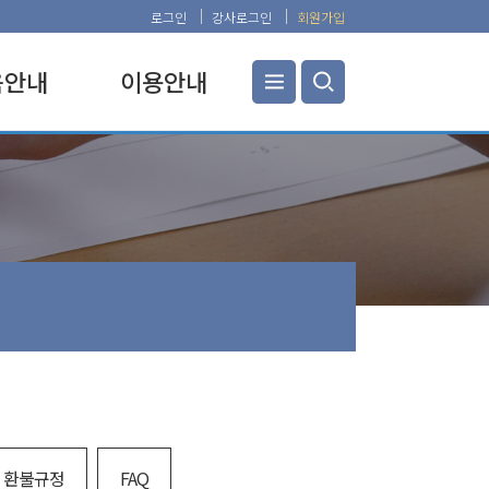
로그인
강사로그인
회원가입
×
육안내
이용안내
교육안내
공지사항
탐구과정
찾아오시는 길
탐구과정
교육관 안내
탐구과정
증명서 발급
탐구과정
교육비 면제 및 환불규정
탐구과정
FAQ
탐구과정
이 또옴
교육과정
강연과정
및 환불규정
FAQ