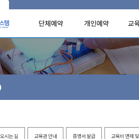
단체예약
개인예약
교
유아
유아
전체
초
초
실험
중
중
SW
고
고
주제
성인
성인
진로
특별
특별
전시
창작
과학
성인
과학
오시는 길
교육관 안내
증명서 발급
교육비 면제 