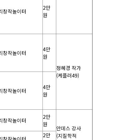
2만
리창작놀이터
원
4만
리창작놀이터
원
정혜경 작가
(케플러49)
4만
리창작놀이터
원
2만
리창작놀이터
원
안데스 강사
2만
(지질학적
리창작놀이터