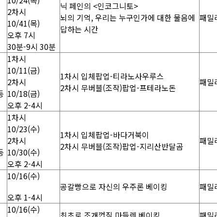
10/24(목)
닉 페인의 <인코그니토>
2차시
뇌의 기억, 우리는 누구인가에 대한 물음에
패밀
10/41(목)
답하는 시간
오후 7시
30분-9시 30분
1차시
10/11(금)
1차시 입체팝업-티라노사우루스
2차시
패밀
2차시 무버블(조작)팝업-프테라노돈
등
10/18(금)
오후 2-4시
1차시
10/23(수)
1차시 입체팝업-바다거북이
2차시
패밀
2차시 무버블(조작)팝업-지리산반달곰
등
10/30(수)
오후 2-4시
10/16(수)
공갈빵으로 자신의 우주론 베이킹
패밀
오후 1-4시
10/16(수)
최초로 조개껍질 마들렌 베이킹
패밀