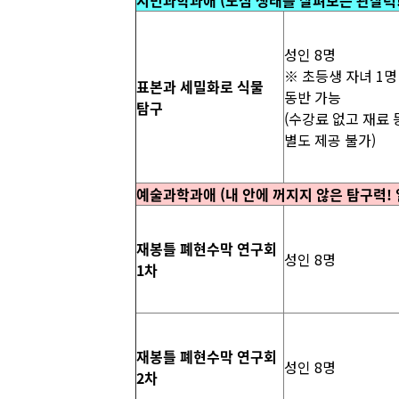
시민과학과애 (도심 생태를 살펴보는 관찰력!
성인 8명
※ 초등생 자녀 1명
표본과 세밀화로 식물
동반 가능
탐구
(수강료 없고 재료 
별도 제공 불가)
예술과학과애 (내 안에 꺼지지 않은 탐구력!
재봉틀 폐현수막 연구회
성인 8명
1차
재봉틀 폐현수막 연구회
성인 8명
2차