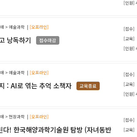
[인원] 
과애 > 예술과학
|
[오프라인]
[접수]
쓰고 낭독하기
[교육]
접수마감
[인원] 
과애 > 예술과학
|
[오프라인]
[접수]
 : AI로 엮는 추억 소책자
[교육]
교육종료
[인원] 
과애 > 현장과학
|
[오프라인]
[접수]
린다! 한국해양과학기술원 탐방 (자녀동반
[교육]