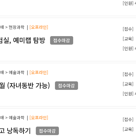
[인원] 
과애 > 현장과학
|
[오프라인]
[접수]
실험실, 예미랩 탐방
[교육]
접수마감
[인원] 
과애 > 예술과학
|
[오프라인]
[접수]
8월 (자녀동반 가능)
[교육]
접수마감
[인원] 
과애 > 예술과학
|
[오프라인]
[접수]
쓰고 낭독하기
[교육]
접수마감