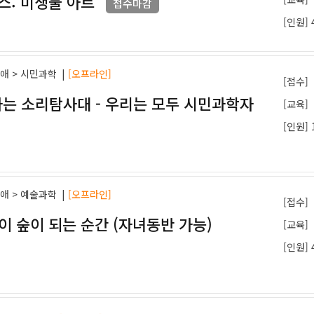
스: 미생물 아트
접수마감
[인원] 
과애 > 시민과학
|
[오프라인]
[접수]
는 소리탐사대 - 우리는 모두 시민과학자
[교육]
[인원] 
과애 > 예술과학
|
[오프라인]
[접수]
이 숲이 되는 순간 (자녀동반 가능)
[교육]
[인원] 