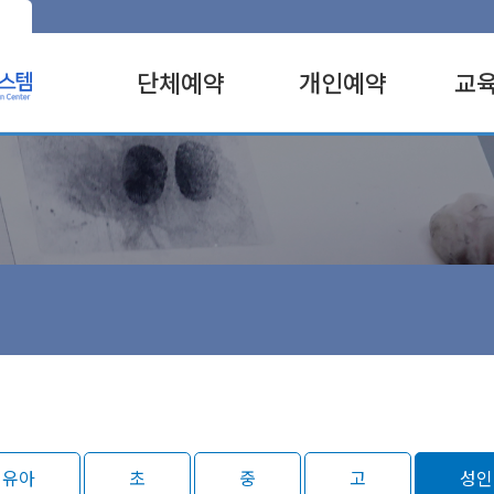
단체예약
개인예약
교
유아
유아
전체
초
초
실험
중
중
SW
고
고
주제
성인
성인
진로
특별
특별
전시
창작
과학
성인
과학
유아
초
중
고
성인