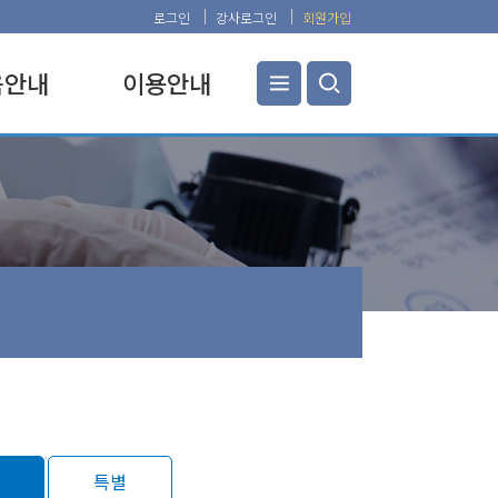
로그인
강사로그인
회원가입
×
육안내
이용안내
교육안내
공지사항
탐구과정
찾아오시는 길
탐구과정
교육관 안내
탐구과정
증명서 발급
탐구과정
교육비 면제 및 환불규정
탐구과정
FAQ
탐구과정
이 또옴
교육과정
강연과정
특별