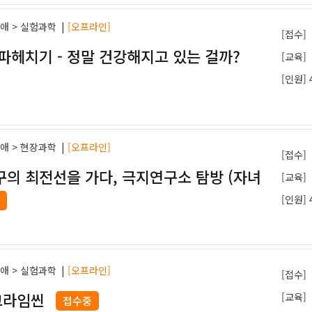
과애 > 실험과학
|
[오프라인]
[접수]
파헤치기 - 정말 건강해지고 있는 걸까?
[교육]
[인원] 
과애 > 현장과학
|
[오프라인]
[접수]
구의 최전선을 가다, 극지연구소 탐방 (자녀
[교육]
[인원] 
과애 > 실험과학
|
[오프라인]
[접수]
크라임씬
[교육]
접수중