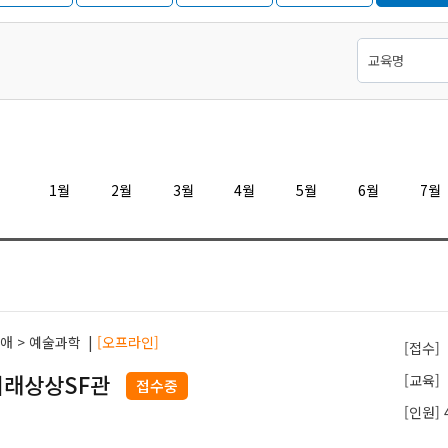
과학
지역
1월
2월
3월
4월
5월
6월
7월
과애 > 예술과학
|
[오프라인]
[접수]
미래상상SF관
[교육]
접수중
[인원] 