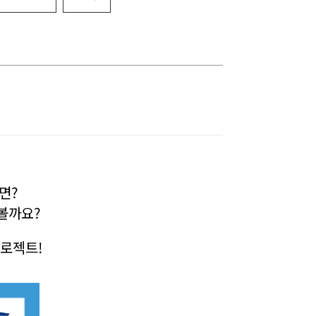
나눔과정
연계과정
면?
볼까요?
프로젝트!