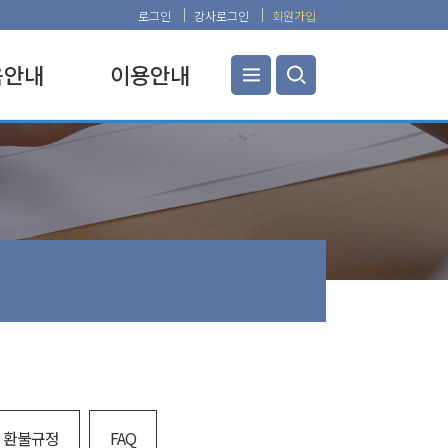
로그인
강사로그인
회원가입
×
육안내
이용안내
교육안내
공지사항
탐구과정
찾아오시는 길
탐구과정
교육관 안내
탐구과정
증명서 발급
탐구과정
교육비 면제 및 환불규정
탐구과정
FAQ
탐구과정
이 또옴
교육과정
강연과정
및 환불규정
FAQ