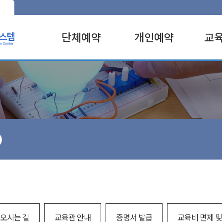
단체예약
개인예약
교
유아
유아
전체
초
초
실험
중
중
SW
고
고
주제
성인
성인
진로
특별
특별
전시
창작
과학
성인
과학
오시는 길
교육관 안내
증명서 발급
교육비 면제 