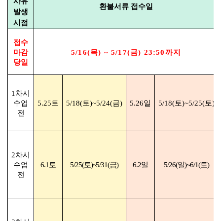
사유
환불서류 접수일
발생
시점
접수
마감
5/16(
목
) ~ 5/17(
금
) 23:50
까지
당일
1
차시
수업
5.25
토
5/18(
토
)~5/24(
금
)
5.26
일
5/18(
토
)~5/25(
토
)
전
2
차시
수업
6.1
토
5/25(
토
)~5/31(
금
)
6.2
일
5/26(
일
)~6/1(
토
)
전