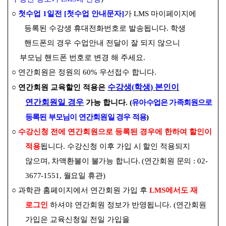
○
첫수업
1
일전
[
첫수업 안내문자
]
가
LMS
마이페이지에
등록된 수강생 휴대전화번호로 발송됩니다
.
학생
핸드폰의 경우 수업안내 전달이 잘 되지 않으니
부모님 핸드폰 번호로 변경 해 주세요
.
○
연간회원은 정원의
60%
우선접수 합니다
.
수강생
(
학생
)
본인이
○
연간회원 교육할인 적용은
연간회원일 경우
가능 합니다
.
(
유아수업은 가족회원으로
등록된 부모님이 연간회원일 경우 적용
)
○
수강신청 전에 연간회원으로 등록된 경우에 한하여 할인이
적용
됩니다
.
수강신청 이후
가입 시 할인 적용되지
않으며
,
차액환불이 불가능 합니다
. (
연간회원 문의
: 02-
3677-1551,
월요일 휴관
)
○
과학관 홈페이지에서 연간회원 가입 후
LMS
에서도 재
로그인
하셔야 연간회원 정보가 반영됩니다
. (
연간회원
가입은 교육신청일 전일 가입을