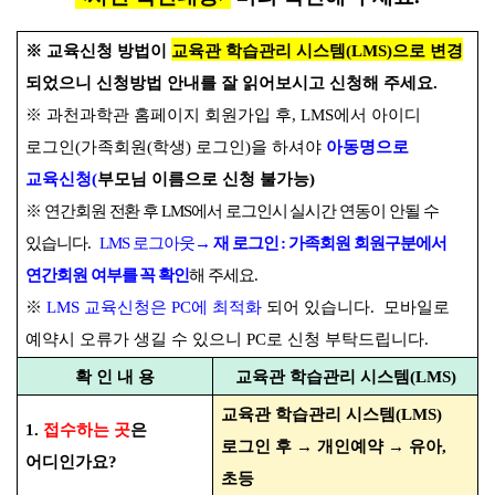
※
교육신청 방법이
교육관 학습관리 시스템
(LMS)
으로 변경
되었으니 신청방법 안내를 잘 읽어보시고 신청해 주세요
.
※
과천과학관 홈페이지 회원가입 후
, LMS
에서 아이디
로그인
(
가족회원
(
학생
)
로그인
)
을 하셔야
아동
명으로
교육신청
(
부모님 이름으로 신청 불가능
)
※
연간회원 전환 후
LMS
에서 로그인시 실시간 연동이 안될 수
있습니다
.
LMS
로그아웃
→
재 로그인
:
가족회원 회원구분에서
연간회원 여부를 꼭 확인
해 주세요
.
※
LMS
교육신청은
PC
에 최적화
되어 있습니다
.
모바일로
예약시 오류가 생길 수 있으니
PC
로 신청 부탁드립니다
.
확 인 내 용
교육관 학습관리 시스템
(LMS)
교육관 학습관리 시스템
(LMS)
1
.
접수하는 곳
은
로그인 후
→
개인예약
→
유아
,
어디인가요
?
초등