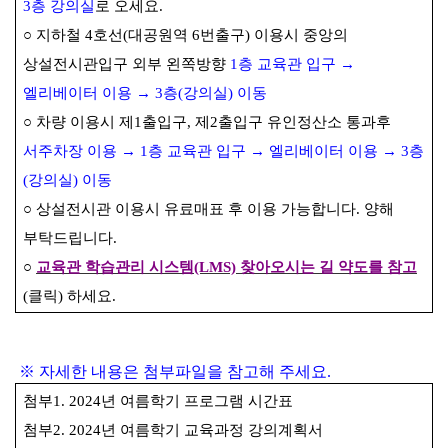
3
층 강의실
로 오세요
.
○
지하철
4
호선
(
대공원역
6
번출구
)
이용시 중앙의
상설전시관입구 외부 왼쪽방향
1
층 교육관 입구
→
엘리베이터 이용
→
3
층
(
강의실
)
이동
○
차량 이용시 제
1
출입구
,
제
2
출입구 유인정산소 통과후
서주차장 이용
→
1
층 교육관 입구
→
엘리베이터 이용
→
3
층
(
강의실
)
이동
○
상설전시관 이용시 유료매표 후 이용 가능합니다
.
양해
부탁드립니다
.
○
교육관 학습관리 시스템
(LMS)
찾아오시는 길 약도를 참고
(
클릭
)
하세요
.
※
자세한 내용은 첨부파일을 참고해 주세요
.
첨부
1. 2024
년 여름학기 프로그램 시간표
첨부
2. 2024
년 여름학기 교육과정 강의계획서