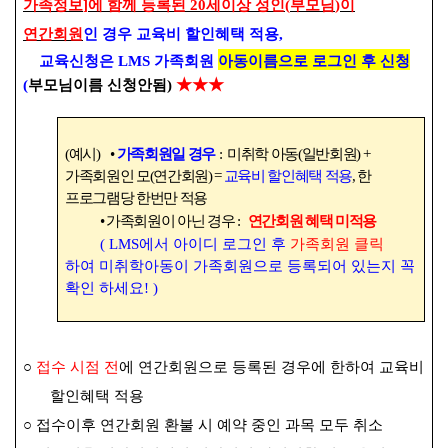
가족정보
]
에 함께 등록된
20
세이상 성인
(
부모님
)
이
연간회원
인 경우 교육비 할인혜택 적용
,
교육신청은
LMS
가족회원
아동이름으로 로그인 후 신청
★★★
(
부모님이름 신청안됨
)
(
예시
)
•
가족회원일 경우
:
미취학 아동
(
일반회원
) +
가족회원인 모
(
연간회원
) =
교육비 할인혜택 적용
,
한
프로그램당 한번만 적용
•
가족회원이 아닌 경우
:
연간회원 혜택 미적용
( LMS
에서 아이디 로그인 후
가족회원 클릭
하여 미취학아동이 가족회원으로 등록되어 있는지 꼭
확인 하세요
! )
○
접수 시점 전
에 연간회원으로 등록된 경우에 한하여 교육비
할인혜택 적용
○
접수이후 연간회원 환불 시 예약 중인 과목 모두 취소