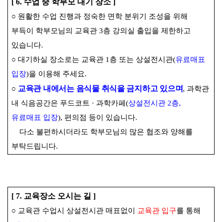
[ 6.
수업 중 학부모 대기 장소
]
○
원활한 수업 진행과 정숙한 면학 분위기 조성을 위해
부득이 학부모님의 교육관
3
층 강의실 출입을 제한하고
있습니다
.
○
대기하실 장소로는 교육관
1
층 또는 상설전시관
(
유료매표
입장
)
을 이용해 주세요
.
교육관 내에서는 음식물 취식을 금지하고 있으며
○
,
과학관
내 식음공간은 푸드코트
·
과학카페
(
상설전시관
2
층
,
유료매표 입장
),
편의점 등이
있습니다
.
다소 불편하시더라도 학부모님의 많은 협조와 양해를
부탁드립니다
.
[ 7.
교육장소 오시는 길
]
○
교육관 수업시 상설전시관 매표없이
교육관 입구
를 통해