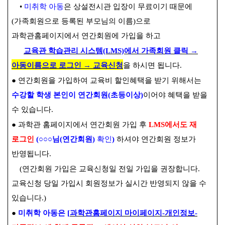
•
미취학 아동
은 상설전시관 입장이 무료이기 때문에
(
가족회원으로 등록된 부모님의 이름
)
으로
과학관홈페이지에서 연간회원에 가입을 하고
교육관 학습관리 시스템
(LMS)
에서 가족회원 클릭
→
아동이름으로 로그인
→
교육신청
을 하시면 됩니다
.
●
연간회원을 가입하여 교육비 할인혜택을 받기 위해서는
수강할 학생 본인이 연간회원
(
초등이상
)
이어야 혜택을 받을
수 있습니다
.
●
과학관 홈페이지에서 연간회원 가입 후
LMS
에서도 재
로그인
(
○○○
님
(
연간회원
)
확인
)
하셔야 연간회원 정보가
반영됩니다
.
(
연간회원 가입은 교육신청일 전일 가입을 권장합니다
.
교육신청 당일 가입시 회원정보가 실시간 반영되지 않을 수
있습니다
.)
●
미취학 아동은
[
과학관홈페이지 마이페이지
-
개인정보
-