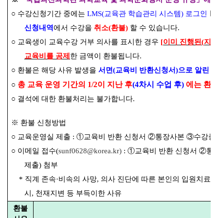
○
수강신청기간 중에는
LMS(
교육관 학습관리 시스템
)
로그인
신청내역
에서 수강을
취소
(
환불
)
할 수 있습니다
.
○
교육생이 교육수강 거부 의사를 표시한 경우
[
이미 진행된
(
지
교육비를 공제
한 금액이 환불됩니다
.
○
환불은 해당 사유 발생을
서면
(
교육비 반환신청서
)
으로 알린 
총 교육 운영 기간의
1/2
이 지난 후
(4
차시 수업 후
)
에는 환
○
○
결석에 대한 환불처리는 불가합니다
.
※
환불 신청방법
○
교육운영실 제출
:
①
교육비 반환 신청서
②
통장사본
③
수강증
○
이메일 접수
(
sunf0628@korea.kr)
:
①
교육비 반환 신청서
②
통
제출
)
첨부
*
직계 존속
·
비속의 사망
,
의사 진단에 따른 본인의 입원치료 필
시
,
천재지변 등 부득이한 사유
환불