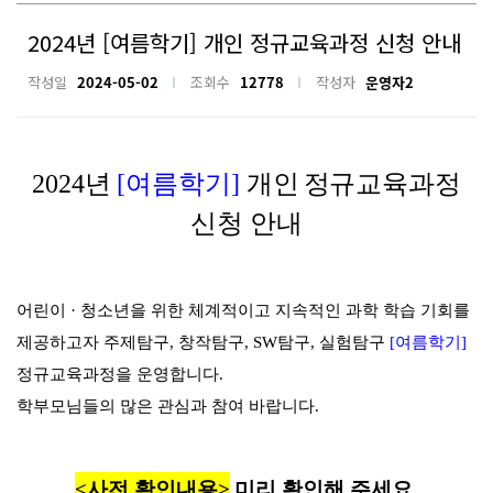
2024년 [여름학기] 개인 정규교육과정 신청 안내
작성일
2024-05-02
조회수
12778
작성자
운영자2
2024
년
[
여름
학기
]
개인
정규교육과정
신청 안내
어린이
·
청소년을 위한 체계적이고 지속적인 과학 학습 기회를
제공하고자 주제탐구
,
창작탐구
, SW
탐구
,
실험탐구
[
여름학기
]
정규교육과정을 운영합니다
.
학부모님들의 많은 관심과 참여 바랍니다
.
<
사전 확인내용
>
미리 확인해 주세요
.