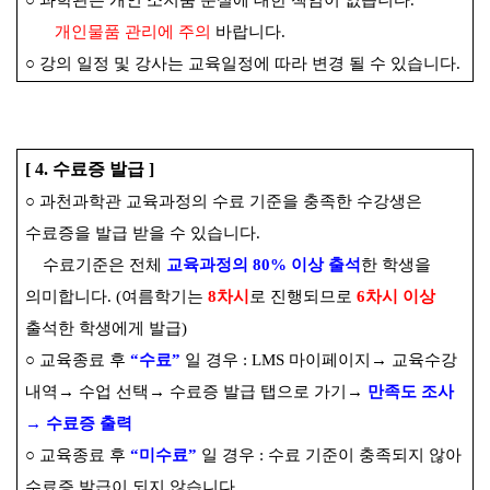
○
과학관은 개인 소지품 분실에 대한 책임이 없습니다
.
개인물품 관리에 주의
바랍니다
.
○
강의 일정 및 강사는 교육일정에 따라 변경 될 수 있습니다
.
[ 4.
수료증 발급
]
○
과천과학관 교육과정의 수료 기준을 충족한 수강생은
수료증을 발급 받을 수 있습니다
.
수료기준은 전체
교육과정의
80%
이상 출석
한 학생을
의미합니다
.
(
여름학기는
8
차시
로 진행되므로
6
차시 이상
출석한 학생에게 발급
)
○
교육종료 후
“
수료
”
일 경우
: LMS
마이페이지
→
교육수강
내역
→
수업 선택
→
수료증 발급 탭으로 가기
→
만족도 조사
→
수료증 출력
○
교육종료 후
“
미수료
”
일 경우
:
수료 기준이 충족되지 않아
수료증 발급이 되지 않습니다
.