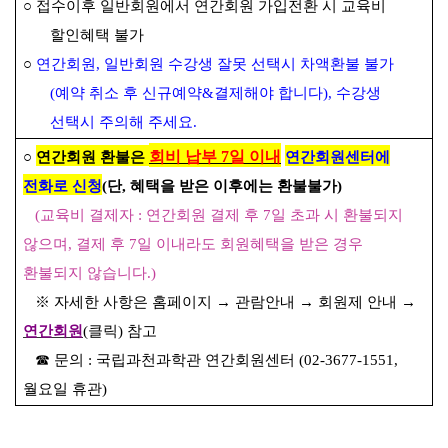
○
접수이후 일반회원에서 연간회원 가입전환 시 교육비
할인혜택 불가
○
연간회원
,
일반회원 수강생 잘못 선택시 차액환불 불가
(
예약 취소 후 신규예약
&
결제해야 합니다
),
수강생
선택시 주의해 주세요
.
회비 납부
7
일 이내
○
연간회원 환불은
연간회원센터에
전화로 신청
(
단
,
혜택을 받은 이후에는 환불불가
)
(
교육비 결제자
:
연간회원 결제 후
7
일 초과 시 환불되지
않으며
,
결제 후
7
일 이내라도 회원혜택을 받은 경우
환불되지 않습니다
.)
※
자세한 사항은 홈페이지
→
관람안내
→
회원제 안내
→
연간회원
(
클릭
)
참고
☎
문의
:
국립과천과학관 연간회원센터
(02-3677-1551,
월요일 휴관
)