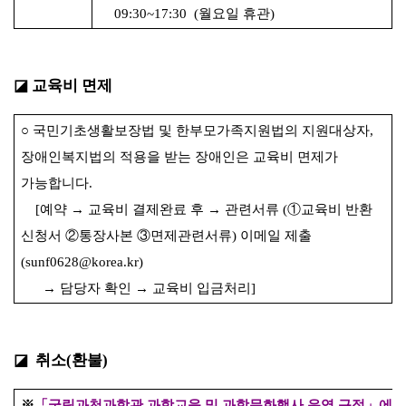
09:30~17:30 (
월요일 휴관
)
◪
교육비 면제
○
국민기초생활보장법 및 한부모가족지원법의 지원대상자
,
장애인복지법의 적용을 받는 장애인은 교육비 면제가
가능합니다
.
[
예약
→
교육비 결제완료 후
→
관련서류
(
①
교육비 반환
신청서
②
통장사본
③
면제관련서류
)
이메일 제출
(sunf0628@korea.kr)
→
담당자 확인
→
교육비 입금처리
]
◪
취소
(
환불
)
※
「
국립과천과학관 과학교육 및 과학문화행사 운영 규정
」
에 