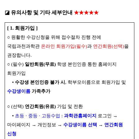
◪
유의사항 및 기타 세부안내
★★★★★
[ 1.
회원가입
]
○
원활한 수강신청을 위해 접수절차 진행 전에
국립과천과학관
온라인 회원가입
(
필수
)
과
연간회원
(
선택
)
을
권장합니다
.
○
(
필수
)
일반회원
(
무료
)
학생 본인인증 통한 홈페이지
회원가입
•
수강생 본인인증 불가 시
,
학부모이름으로 회원가입 및
수강생이름
가족추가
○
(
선택
)
연간회원
(
유료
)
가입 및 전환
•
초등
·
중등
·
고
등수업
:
과학관홈페이지
로그인
→
마이페이지
→
개인정보
→
수강생이름 선택
→
연간회원
신청