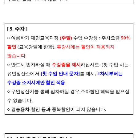
[ 5.
주차
]
○
여름학기 대면교육과정
(
주말
)
수업 수강생
:
주차요금
50%
할인
(
교육당일에 한함
),
휴강시에는 할인이 적용되지
않습니다
.
○
반드시 입차하실 때
수강증을 제시
하십시오
. (
첫 수업 시는
유인정산소에서
[
첫 수업 안내 문자
]
를 제시
,
2
차시부터는
수강증 소지시에만 할인 적용
○
무인정산기를 통해 입차하실 경우 주차할인 혜택을 받으실
수 없습니다
.
○
경승용차 할인 등과 중복할인이 되지 않습니다
.