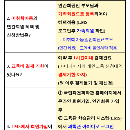
연간회원인 부모님과
가족회원으로 등록
되어야
2.
미취학아동
의
혜택적용
(LMS
연간회원 혜택 및
로그인후
가족회원
확인
)
신청방법은
?
→
미취학 아동
(
일반회원
) +
부모
(
연간회원
) =
교육비 할인혜택 적용
예약 후
1
시간이내
결제완료
3.
교육비 결제 기한
이
(
마이페이지의 개인교육 신청내역
있나요
?
결제기한 까지
)
(
※
이후 결제불가 및 재신청
)
①
국립과천과학관 홈페이지에서
온라인 회원가입
,
연간회원 가입
후
②
교육관 학습관리 시스템
(LMS)
4.
LMS
에서 회원가입
이
에서
과학관 아이디로 로그인