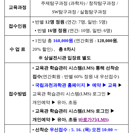
주제탐구과정
(
과학자
) /
창작탐구과정
/
교육과정
SW
탐구과정
/
실험탐구과정
•
반별
12
명 정원
(
연간
: 7
명
,
일반
: 5
명
)
접수인원
•
반별
16
명 정원
(
연간
: 10
명
,
일반
: 6
명
)
•
1
인당 총
160,000
원
(
연간회원
:
128,000
원
,
수 업 료
20%
할인
) ,
총
8
차시
※
상설전시관 입장료 별도
•
교육관 학습관리 시스템
(LMS)
통해 선착순
접수
(
연간회원
:
반별
60%
정원 내 우선접수
)
•
국립과천과학관 홈페이지
▶
예약
▶
교육
▶
접수방법
교육관 학습관리 시스템
(LMS)
로그인
▶
개인예약
▶
유아
,
초등
•
교육관 학습관리 시스템
(LMS)
로그인
▶
개인예약
▶
유아
,
초등
바로가기
(LMS)
•
선착순
우선접수
: 5. 16. (
목
)
오전
10:00
∼