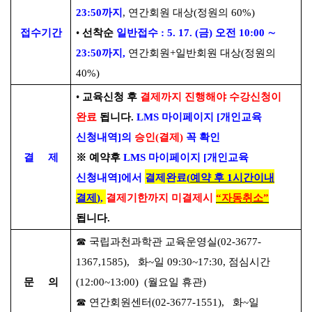
23:50
까지
,
연간회원 대상
(
정원의
60%)
접수기간
•
선착순
일반접수
: 5. 17. (
금
)
오전
10:00
∼
23:50
까지
,
연간회원
+
일반회원 대상
(
정원의
40%)
•
교육신청 후
결제까지 진행해야 수강신청이
완료
됩니다
.
LMS
마이페이지
[
개인교육
신청내역
]
의
승인
(
결제
)
꼭 확인
결 제
※
예약후
LMS
마이페이지
[
개인교육
신청내역
]
에서
결제완료
(
예약 후
1
시간이내
결제
),
결제기한까지 미결제시
“
자동취소
”
됩니다
.
☎
국립과천과학관 교육운영실
(02-3677-
1367,1585),
화
~
일
09:30~17:30,
점심시간
문 의
(12:00~13:00)
(
월요일 휴관
)
☎
연간회원센터
(02-3677-1551),
화
~
일