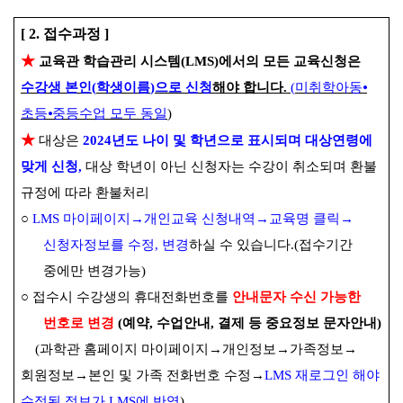
[ 2.
접수과정
]
★
교육관 학습관리 시스템
(LMS)
에서의 모든 교육신청은
수강생 본인
(
학생이름
)
으로 신청
해야 합니다
.
(
미취학아동
⦁
초등
⦁
중등수업 모두 동일
)
★
대상은
2024
년도 나이 및 학년으로 표시되며 대상연령에
맞게 신청
,
대상 학년이 아닌 신청자는 수강이 취소되며 환불
규정에 따라 환불처리
○
LMS
마이페이지
→
개인교육 신청내역
→
교육명 클릭
→
신청자정보를 수정
,
변경
하실 수 있습니다
.(
접수기간
중에만 변경가능
)
○
접수시 수강생의 휴대전화번호를
안내문자 수신 가능한
번호로 변경
(
예약
,
수업안내
,
결제 등 중요정보 문자안내
)
(
과학관 홈페이지 마이페이지
→
개인정보
→
가족정보
→
회원정보
→
본인 및 가족 전화번호 수정
→
LMS
재로그인 해야
수정된 정보가
LMS
에 반영
)